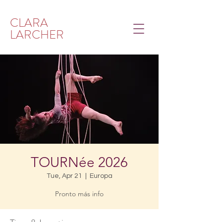
CLARA
LARCHER
TOURNée 2026
Tue, Apr 21
  |  
Europa
Pronto más info