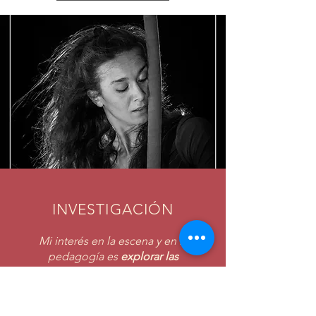
INVESTIGACIÓN
Mi interés en la escena y en la
pedagogía es
explorar las
potencialidades del cuerpo en
movimiento en relación con el aparato
aéreo
, abriendo así universos