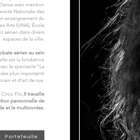
n Danse avec mention
versité Nationale des
 en enseignement du
des Arts (UNA). École
t aérien dans divers
espaces de la ville.
robate aérien au sein
elle est la fondatrice
vec le spectacle "La
s des plus importants
rain et d'art de rue.
Circo Flic,
Il travaille
ition personnelle de
de et le multicordes.
Portefeuille