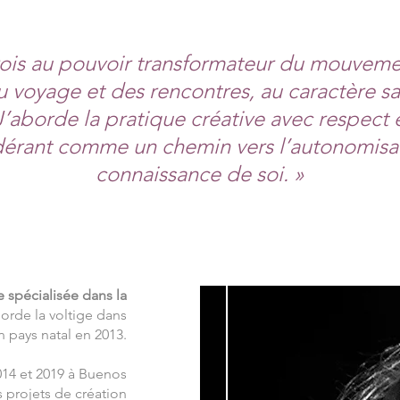
rois au pouvoir transformateur du mouvemen
 voyage et des rencontres, au caractère sa
J’aborde la pratique créative avec respect 
dérant comme un chemin vers l’autonomisat
connaissance de soi. »
e spécialisée dans la
borde la voltige dans
n pays natal en 2013.
014 et 2019 à Buenos
s projets de création