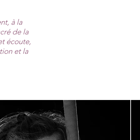
t, à la
cré de la
et écoute,
ion et la