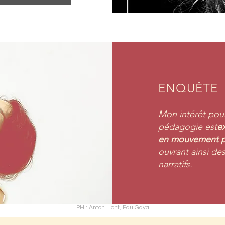
ENQUÊTE
Mon intérêt pour
pédagogie est
ex
en mouvement pa
ouvrant ainsi de
narratifs.
PH : Anton Licht, Pau Gaya