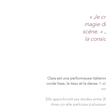
« Je c
magie du
scène. « 
la consi
Clara est une performeuse italienn
corde lisse, le tissu et la danse.
Il a
so
Elle approfondit ses études entre 2
Aires où elle participe à plusieur